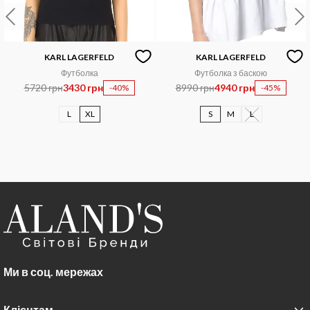
KARL LAGERFELD
KARL LAGERFELD
Футболка
Футболка з баскою
5720 грн
3430 грн
8990 грн
4940 грн
-40%
-45%
L
XL
S
M
L
Ми в соц. мережах
Клієнтам