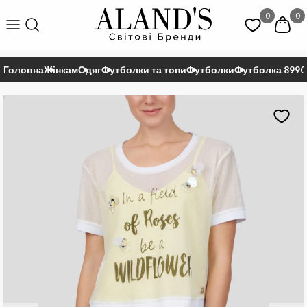
0
0
Головна
Жінкам
Одяг
Футболки та топи
Футболки
Футболка 8990