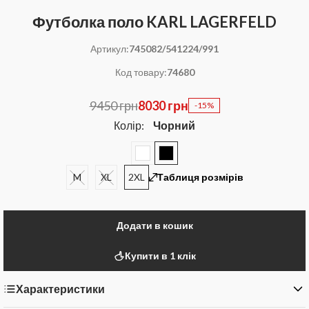
Футболка поло KARL LAGERFELD
Артикул:
745082/541224/991
Код товару:
74680
9450 грн
8030 грн
-15%
Колір:
Чорний
M
XL
2XL
Таблиця розмірів
Додати в кошик
Купити в 1 клік
Характеристики