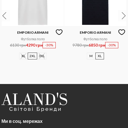
EMPORIO ARMANI
EMPORIO ARMANI
Футболка поло
Футболка поло
6130 грн
4290 грн
9780 грн
6850 грн
-30%
-30%
XL
2XL
3XL
M
XL
Ми в соц. мережах