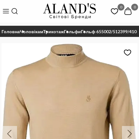
0
0
Головна
Чоловікам
Трикотаж
Гольфи
Гольф 655002/512399/410