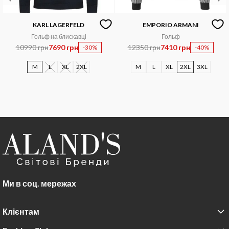
KARL LAGERFELD
EMPORIO ARMANI
Гольф на блискавці
Гольф
10990 грн
7690 грн
12350 грн
7410 грн
-30%
-40%
M
L
XL
2XL
M
L
XL
2XL
3XL
Ми в соц. мережах
Клієнтам