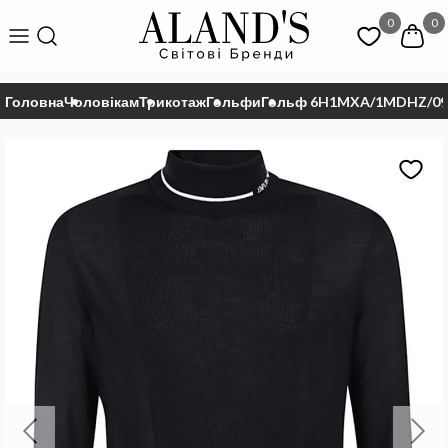
0
0
Головна
Чоловікам
Трикотаж
Гольфи
Гольф 6H1MXA/1MDHZ/09