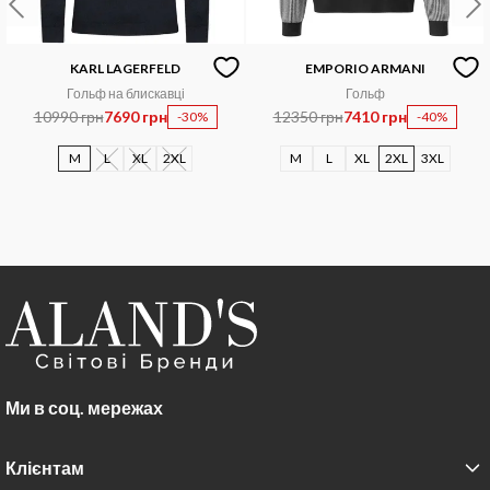
KARL LAGERFELD
EMPORIO ARMANI
Гольф на блискавці
Гольф
10990 грн
7690 грн
12350 грн
7410 грн
-30%
-40%
M
L
XL
2XL
M
L
XL
2XL
3XL
Ми в соц. мережах
Клієнтам