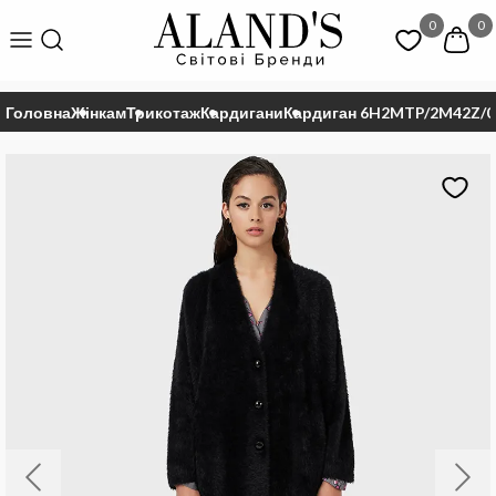
0
0
Головна
Жінкам
Трикотаж
Кардигани
Кардиган 6H2MTP/2M42Z/0