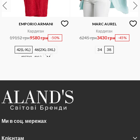
EMPORIO ARMANI
MARC AUREL
Кардиган
Кардиган
19152 грн
9580 грн
6245 грн
3430 грн
-50%
-45%
42(L-XL)
46(2XL-3XL)
34
38
48(3XL-4XL)
44
Ми в соц. мережах
Клієнтам