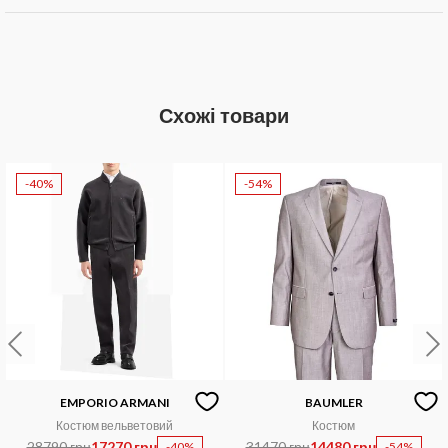
Схожі товари
-40%
-54%
EMPORIO ARMANI
BAUMLER
Костюм вельветовий
Костюм
28790 грн
17270 грн
31470 грн
14480 грн
-40%
-54%