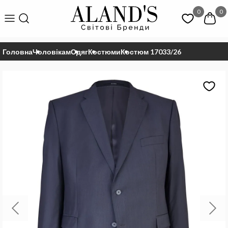
0
0
Головна
Чоловікам
Одяг
Костюми
Костюм 17033/26