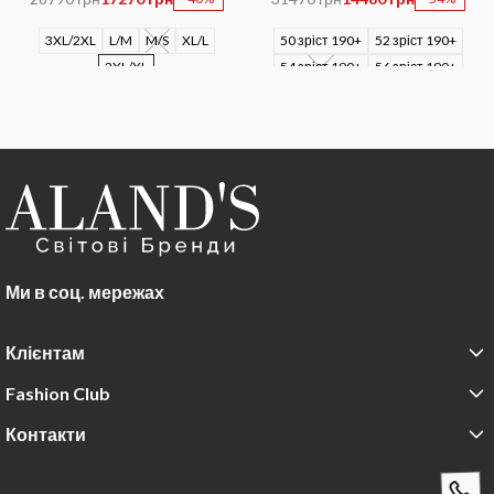
3XL/2XL
L/M
M/S
XL/L
50 зріст 190+
52 зріст 190+
2XL/XL
54 зріст 190+
56 зріст 190+
52
52/4
Ми в соц. мережах
Клієнтам
Fashion Club
Контакти