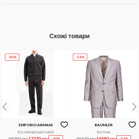
Схожі товари
-40%
-54%
EMPORIO ARMANI
BAUMLER
Костюм вельветовий
Костюм
28790 грн
17270 грн
31470 грн
14480 грн
-40%
-54%