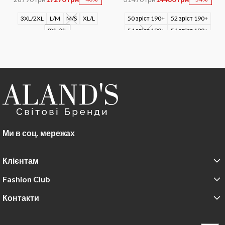
3XL/2XL
L/M
M/S
XL/L
50 зріст 190+
52 зріст 190+
2XL/XL
54 зріст 190+
56 зріст 190+
52
52/4
Ми в соц. мережах
Клієнтам
Fashion Club
Контакти