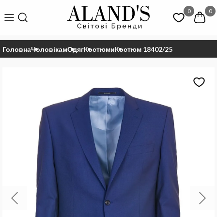
0
0
Головна
Чоловікам
Одяг
Костюми
Костюм 18402/25