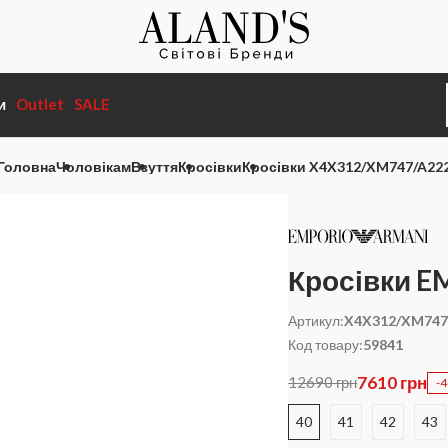
и
Outlet
SALE
Головна
Чоловікам
Взуття
Кросівки
Кросівки X4X312/XM747/A22
Кросівки 
Артикул:
X4X312/XM747
Код товару:
59841
7610 грн
12690 грн
-
40
41
42
43