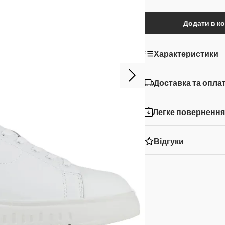
Додати в к
Характеристики
Доставка та опла
Легке поверненн
Відгуки