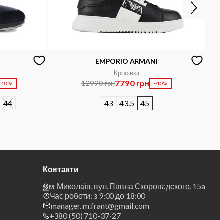
EMPORIO ARMANI
Кросівки
7790 грн
12990 грн
-40%
-40%
44
43
43.5
45
Контакти
м. Миколаїв, вул. Павла Скоропадского, 15a
Час роботи: з 9:00 до 18:00
manager.im.frant@gmail.com
+380 (50) 710-37-27