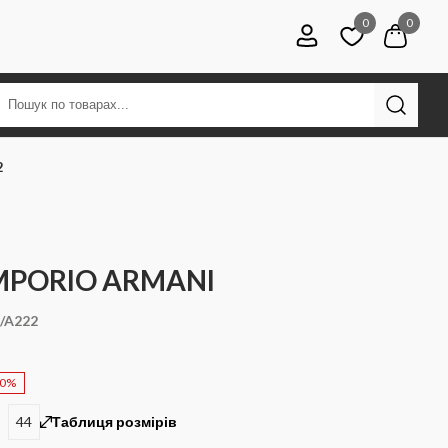
0
0
2
EMPORIO ARMANI
/A222
40%
44
Таблиця розмірів