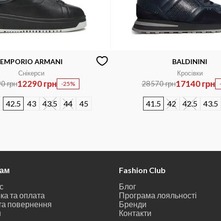
EMPORIO ARMANI
BALDININI
Снікерси
Кросівки
12290 грн
17140 грн
0 грн
28570 грн
-25%
42.5
43
43.5
44
45
41.5
42
42.5
43.5
там
Fashion Club
с
Блог
ка та оплата
Програма лояльності
та повернення
Бренди
и
Контакти