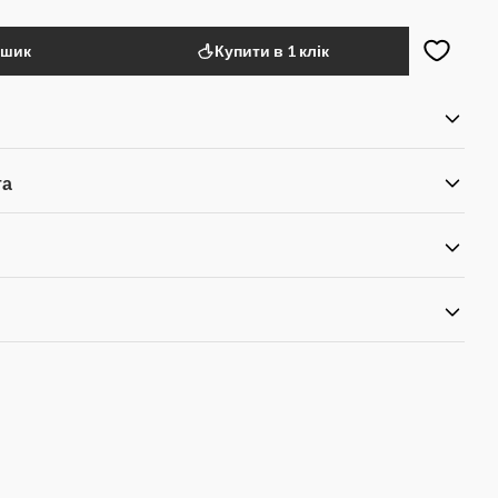
ошик
Купити в 1 клік
та
я