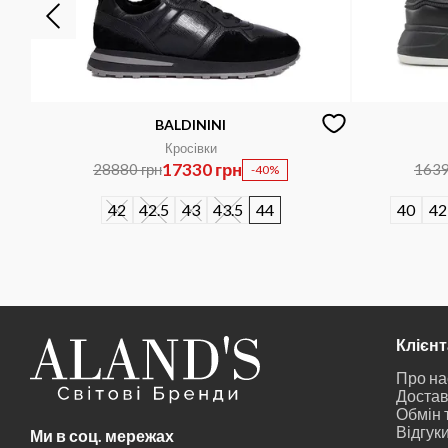
BALDININI
Кросівки
17330 грн
28880 грн
1639
-40%
42
42.5
43
43.5
44
40
42
Клієн
Про на
Достав
Обмін 
Відгук
Ми в соц. мережах