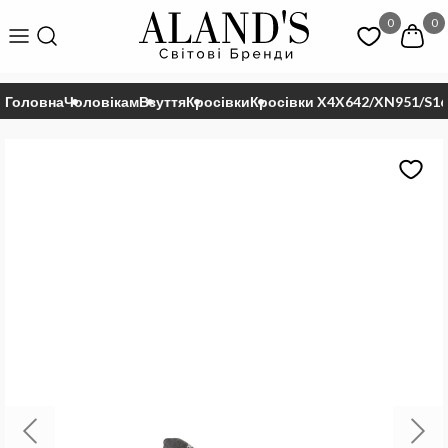
0
0
Головна
Чоловікам
Взуття
Кросівки
Кросівки X4X642/XN951/S1