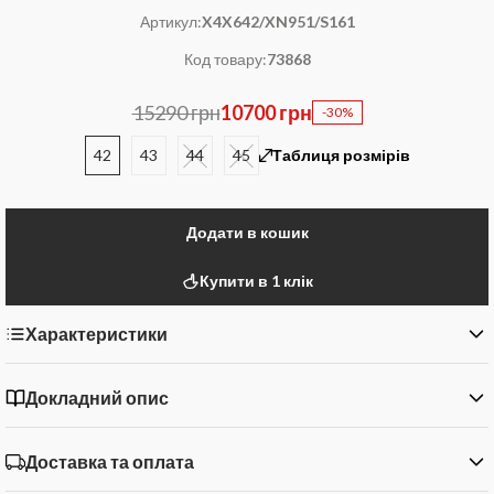
Артикул:
X4X642/XN951/S161
Код товару:
73868
15290 грн
10700 грн
-30%
42
43
44
45
Таблиця розмірів
Додати в кошик
Купити в 1 клік
Характеристики
Докладний опис
Доставка та оплата