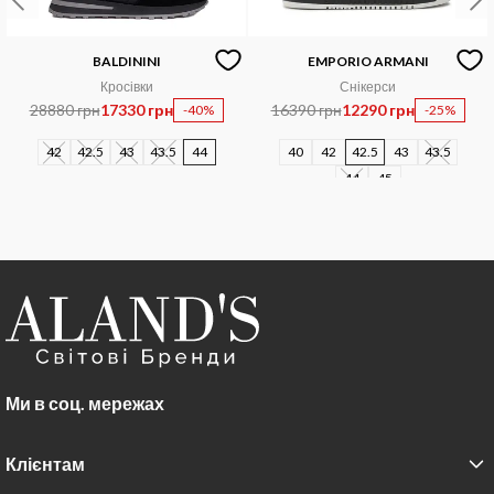
BALDININI
EMPORIO ARMANI
Кросівки
Снікерси
28880 грн
17330 грн
16390 грн
12290 грн
-40%
-25%
42
42.5
43
43.5
44
40
42
42.5
43
43.5
44
45
Ми в соц. мережах
Клієнтам