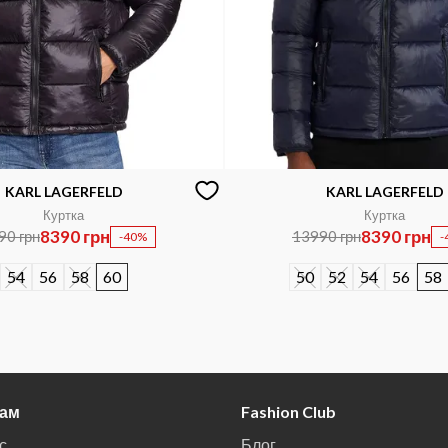
KARL LAGERFELD
KARL LAGERFELD
Куртка
Куртка
8390 грн
8390 грн
90 грн
13990 грн
-40%
-
54
56
58
60
50
52
54
56
58
там
Fashion Club
с
Блог