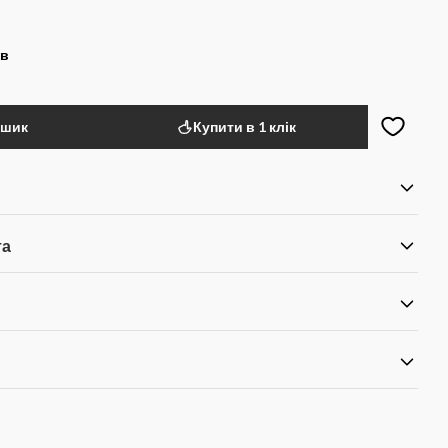
ів
ошик
Купити в 1 клік
та
я