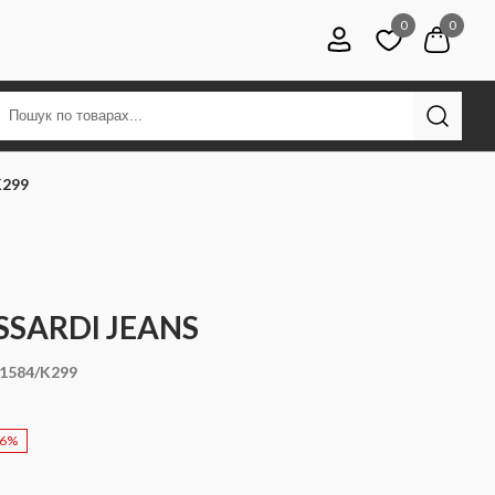
0
0
K299
SSARDI JEANS
1584/K299
56%