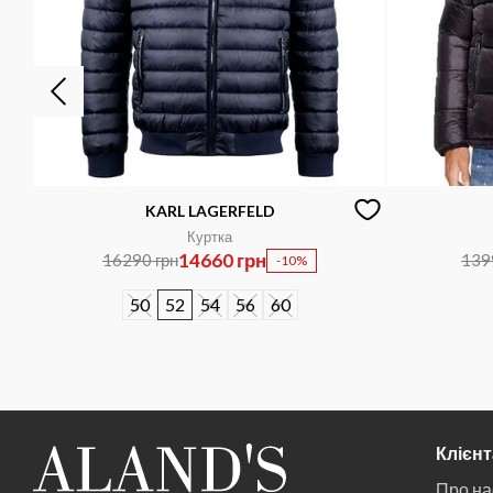
KARL LAGERFELD
Куртка
14660 грн
16290 грн
139
-10%
50
52
54
56
60
Клієн
Про на