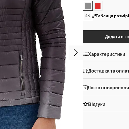
46
Таблиця розмір
Додати в к
Характеристики
Доставка та опла
Легке поверненн
Відгуки