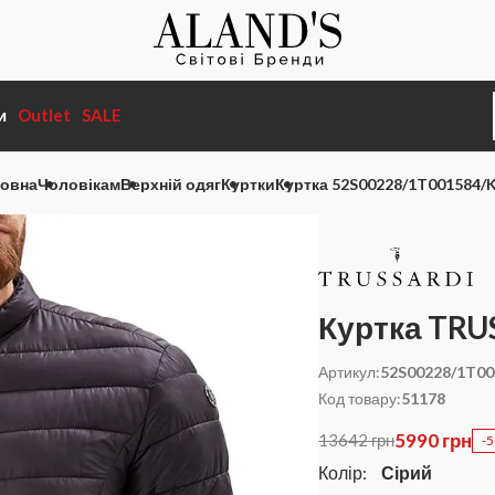
и
Outlet
SALE
овна
Чоловікам
Верхній одяг
Куртки
Куртка 52S00228/1T001584/
Куртка TRU
Артикул:
52S00228/1T00
Код товару:
51178
5990 грн
13642 грн
-
Колір:
Сірий