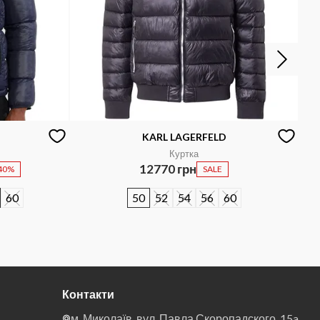
KARL LAGERFELD
Куртка
12770 грн
40%
SALE
60
50
52
54
56
60
Контакти
м. Миколаїв, вул. Павла Скоропадского, 15a