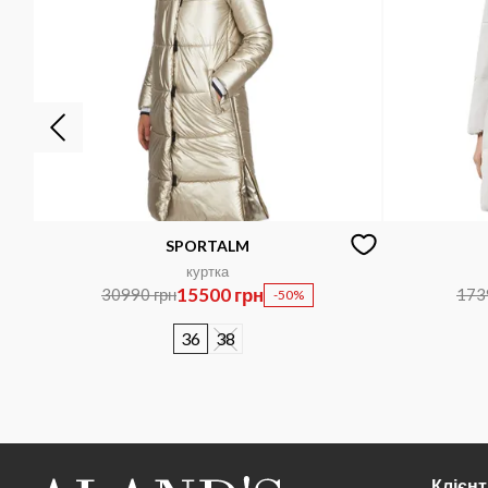
SPORTALM
куртка
15500 грн
30990 грн
173
-50%
36
38
Клієн