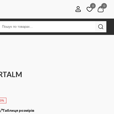
0
0
ORTALM
60%
Таблиця розмірів