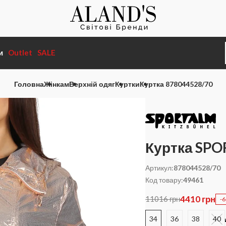
и
Outlet
SALE
Головна
Жінкам
Верхній одяг
Куртки
Куртка 878044528/70
Куртка SP
Артикул:
878044528/70
Код товару:
49461
4410 грн
11016 грн
-
34
36
38
40