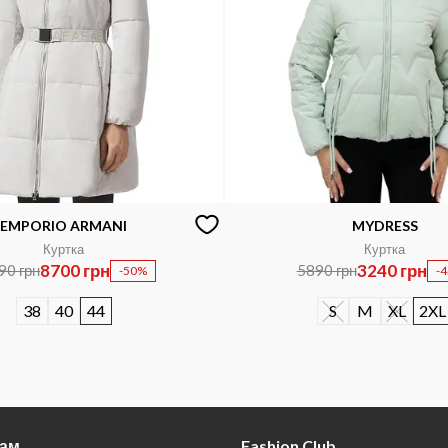
EMPORIO ARMANI
MYDRESS
Куртка
Куртка
8700 грн
3240 грн
90 грн
5890 грн
-50%
-
38
40
44
S
M
XL
2XL
там
Fashion Club