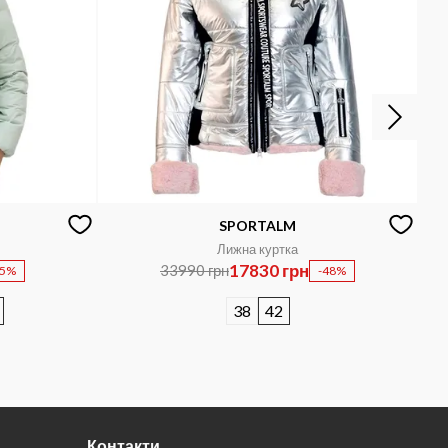
SPORTALM
Лижна куртка
17830 грн
33990 грн
45%
-48%
38
42
Контакти