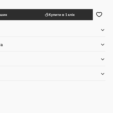
ошик
Купити в 1 клік
та
я