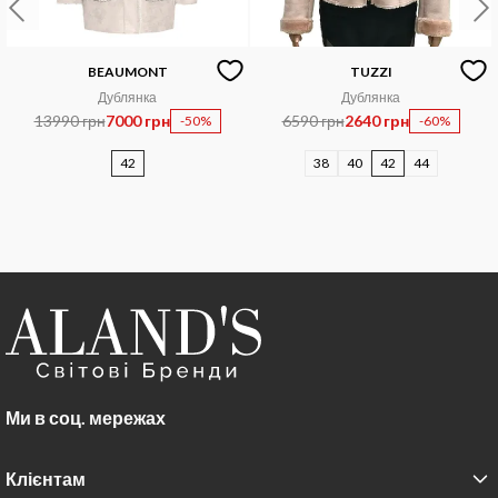
BEAUMONT
TUZZI
Дублянка
Дублянка
13990 грн
7000 грн
6590 грн
2640 грн
-50%
-60%
42
38
40
42
44
Ми в соц. мережах
Клієнтам