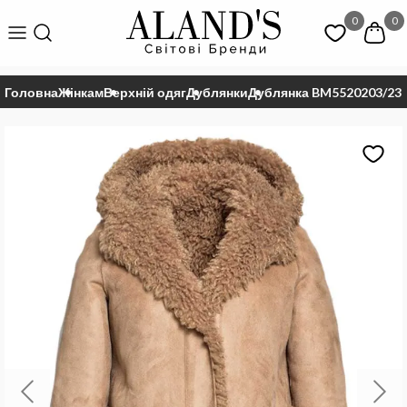
0
0
Головна
Жінкам
Верхній одяг
Дублянки
Дублянка BM5520203/23