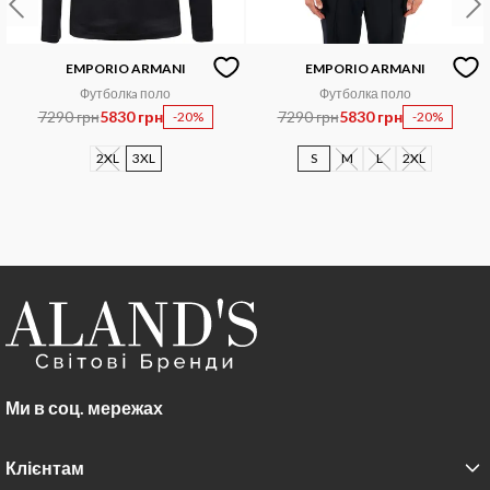
EMPORIO ARMANI
EMPORIO ARMANI
Футболкa поло
Футболка поло
7290 грн
5830 грн
7290 грн
5830 грн
-20%
-20%
2XL
3XL
S
M
L
2XL
Ми в соц. мережах
Клієнтам