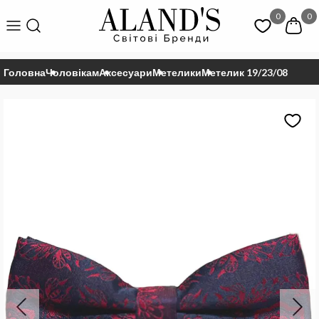
0
0
Головна
Чоловікам
Аксесуари
Метелики
Метелик 19/23/08