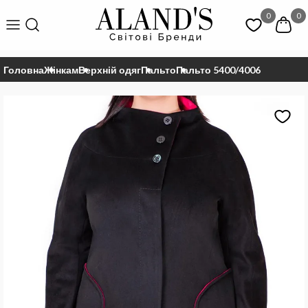
0
0
Головна
Жінкам
Верхній одяг
Пальто
Пальто 5400/4006