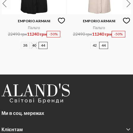
EMPORIO ARMANI
EMPORIO ARMANI
Пальто
Пальто
22490 грн
11240 грн
22490 грн
11240 грн
-50%
-50%
38
40
44
42
44
Ми в соц. мережах
Клієнтам