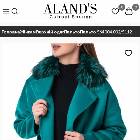
0
0
Головна
Жінкам
Верхній одяг
Пальто
Пальто 564004.002/5112