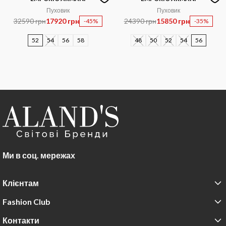
Пуховик
Пуховик
32590 грн
17920 грн
24390 грн
15850 грн
-45%
-35%
52
54
56
58
48
50
52
54
56
Ми в соц. мережах
Клієнтам
Fashion Club
Контакти