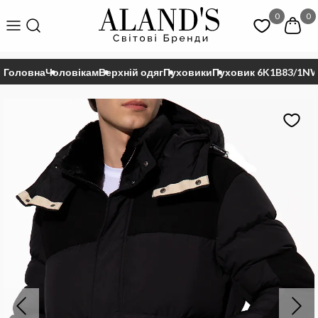
0
0
Головна
Чоловікам
Верхній одяг
Пуховики
Пуховик 6K1B83/1N