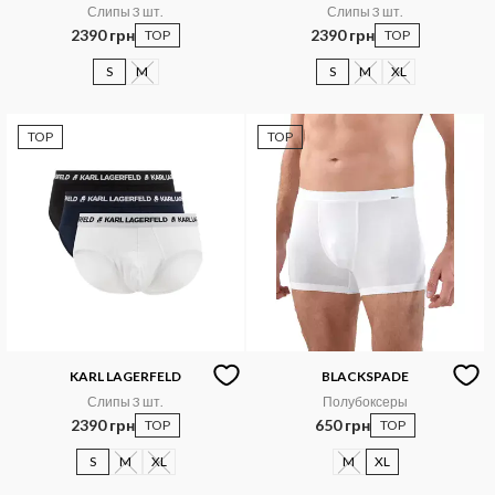
Слипы 3 шт.
Слипы 3 шт.
2390 грн
2390 грн
TOP
TOP
S
M
S
M
XL
TOP
TOP
KARL LAGERFELD
BLACKSPADE
Слипы 3 шт.
Полубоксеры
2390 грн
650 грн
TOP
TOP
S
M
XL
M
XL