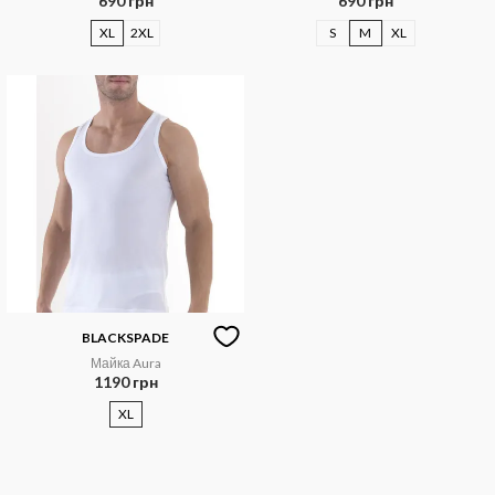
690 грн
690 грн
XL
2XL
S
M
XL
BLACKSPADE
Майка Aura
1190 грн
XL