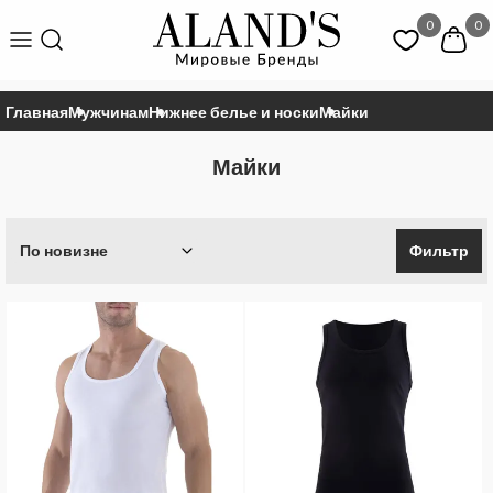
0
0
Главная
Мужчинам
Нижнее белье и носки
Майки
Майки
По новизне
Фильтр