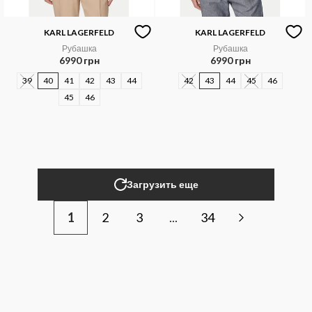
KARL LAGERFELD
KARL LAGERFELD
Рубашка
Рубашка
6990 грн
6990 грн
39
40
41
42
43
44
42
43
44
45
46
45
46
Загрузить еще
1
2
3
...
34