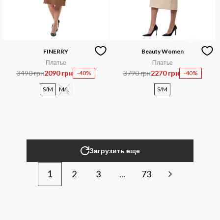
FINERRY
Beauty Women
Платье
Платье
3490 грн
2090 грн
3790 грн
2270 грн
-40%
-40%
S/M
M/L
S/M
Загрузить еще
1
2
3
...
73