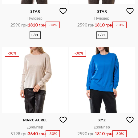
STAR
STAR
Пуловер
Пуловер
2590 грн
1810 грн
2590 грн
1810 грн
-30%
-30%
L/XL
L/XL
-30%
-30%
MARC AUREL
XYZ
Джемпер
Джемпер
5198 грн
3640 грн
2590 грн
1810 грн
-30%
-30%