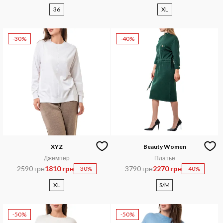
36
XL
-30%
-40%
XYZ
Beauty Women
Джемпер
Платье
2590 грн
1810 грн
3790 грн
2270 грн
-30%
-40%
XL
S/M
-50%
-50%