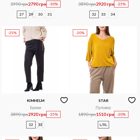
3990 грн
2790 грн
3890 грн
2920 грн
-30%
-25%
27
29
30
31
32
33
34
-25%
-20%
KIMHELM
STAR
Брюки
Пуловер
3890 грн
2920 грн
1890 грн
1510 грн
-25%
-20%
32
33
L/XL