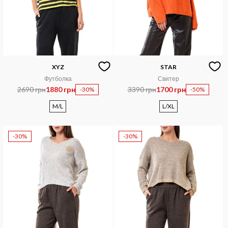
XYZ
STAR
Футболка
Свитер
2690 грн
1880 грн
3390 грн
1700 грн
-30%
-50%
M/L
L/XL
-30%
-30%