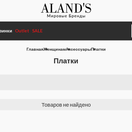
винки
Outlet
SALE
Главная
Женщинам
Аксессуары
Платки
Платки
Товаров не найдено