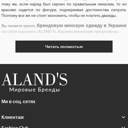
тому же, если наряд был скроен по правильным лекалам, то он
красиво садится по фигуре, подчеркивая достоинства силуэта.
Поэтому все же не стоит экономить, чтобы не платить дважды.
брендовую женскую одежду в Украине
Вы можете купить
на сайте магазина «ALAND'S». Вашему вниманию предложены:
- юбки;
Читать полностью
- джинсы;
- брюки;
- футболки;
- блузки;
- костюмы;
Ми в соц. сетях
- жакеты;
- пиджаки;
Клиентам
- верхнюю одежду;
Fashion Club