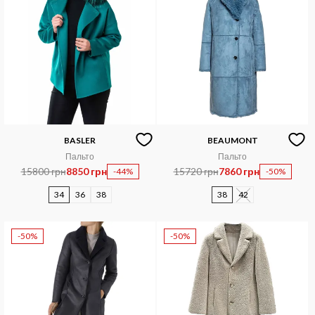
BASLER
BEAUMONT
Пальто
Пальто
15800 грн
8850 грн
15720 грн
7860 грн
-44%
-50%
34
36
38
38
42
-50%
-50%