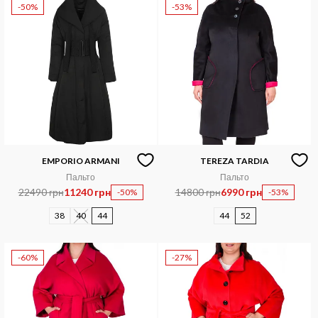
-50%
-53%
EMPORIO ARMANI
TEREZA TARDIA
Пальто
Пальто
22490 грн
11240 грн
14800 грн
6990 грн
-50%
-53%
38
40
44
44
52
-60%
-27%