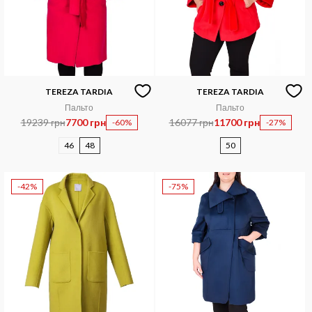
TEREZA TARDIA
TEREZA TARDIA
Пальто
Пальто
19239 грн
7700 грн
16077 грн
11700 грн
-60%
-27%
46
48
50
-42%
-75%