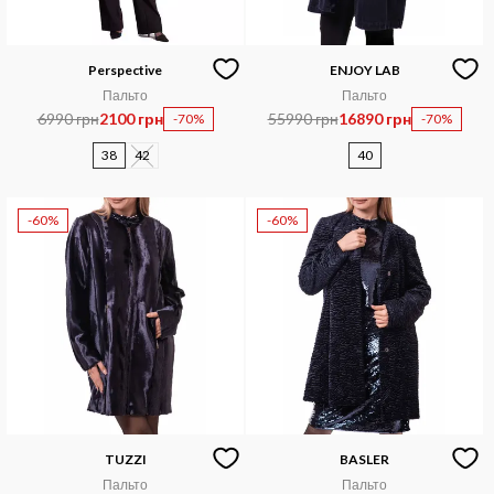
Perspective
ENJOY LAB
Пальто
Пальто
6990 грн
2100 грн
55990 грн
16890 грн
-70%
-70%
38
42
40
-60%
-60%
TUZZI
BASLER
Пальто
Пальто