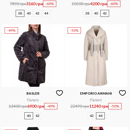
7890 грн
3160 грн
10500 грн
4200 грн
-60%
-60%
38
40
42
44
38
40
42
-49%
-50%
BASLER
EMPORIO ARMANI
Пальто
Пальто
13400 грн
6900 грн
22490 грн
11240 грн
-49%
-50%
40
42
42
44