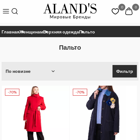
0
0
Главная
Женщинам
Верхняя одежда
Пальто
Пальто
По новизне
Фильтр
-70%
-70%