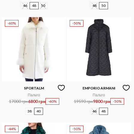
46
48
50
48
50
-60%
-50%
SPORTALM
EMPORIO ARMANI
Пальто
Пальто
17000 грн
6800 грн
19590 грн
9800 грн
-60%
-50%
38
40
46
48
-44%
-50%