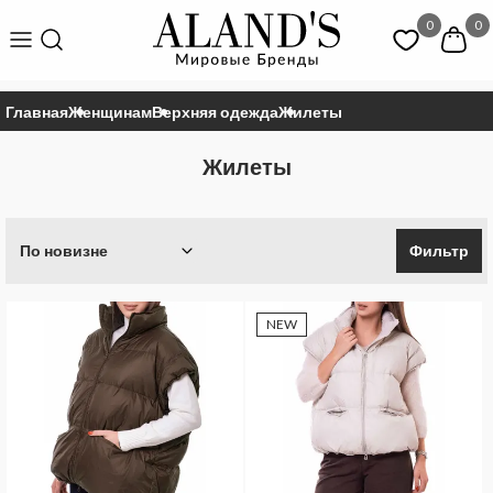
0
0
Главная
Женщинам
Верхняя одежда
Жилеты
Жилеты
По новизне
Фильтр
NEW