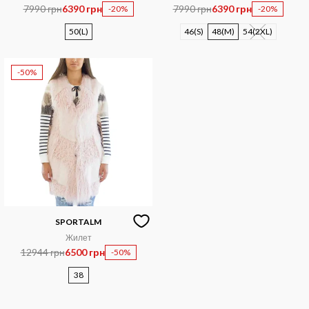
7990 грн
6390 грн
7990 грн
6390 грн
-20%
-20%
50(L)
46(S)
48(M)
54(2XL)
-50%
SPORTALM
Жилет
12944 грн
6500 грн
-50%
38