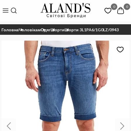
0
0
Головна
Чоловікам
Одяг
Шорти
Шорти 3L1PA6/1G0LZ/0943