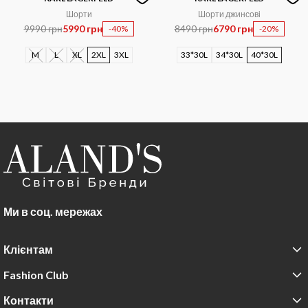
Шорти
Шорти джинсові
9990 грн
5990 грн
8490 грн
6790 грн
-40%
-20%
M
L
XL
2XL
3XL
33*30L
34*30L
40*30L
Ми в соц. мережах
Клієнтам
Fashion Club
Контакти