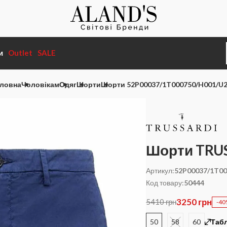
и
Outlet
SALE
ловна
Чоловікам
Одяг
Шорти
Шорти 52P00037/1T000750/H001/U
Шорти TRU
Артикул:
52P00037/1T00
Код товару:
50444
3250 грн
5410 грн
-4
50
58
60
Табл