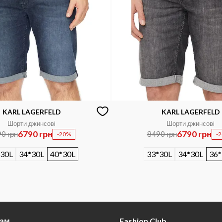
KARL LAGERFELD
KARL LAGERFELD
Шорти джинсові
Шорти джинсові
6790 грн
6790 грн
0 грн
8490 грн
-20%
-
*30L
34*30L
40*30L
33*30L
34*30L
36*
там
Fashion Club