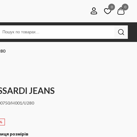
0
0
280
SSARDI JEANS
0750/H001/U280
0%
иця розмірів