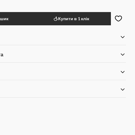
ошик
Купити в 1 клік
та
я