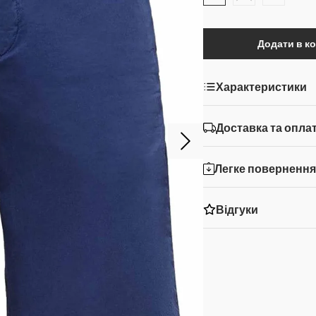
Додати в к
Характеристики
Доставка та опла
Легке поверненн
Відгуки