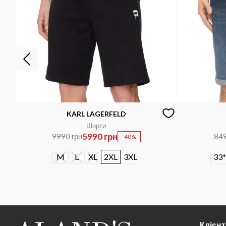
KARL LAGERFELD
Шорти
5990 грн
9990 грн
849
-40%
M
L
XL
2XL
3XL
33
Клієн