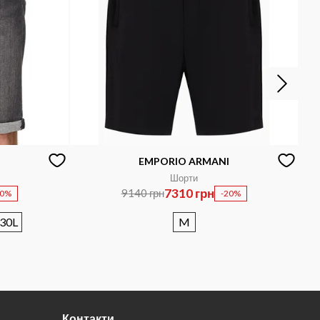
EMPORIO ARMANI
Шорти
7310 грн
9140 грн
20%
-20%
30L
M
Контакти