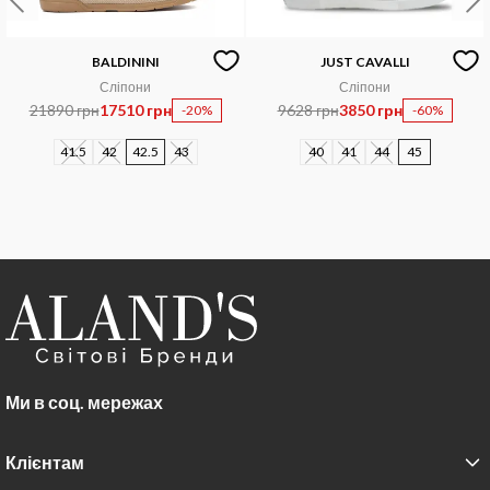
BALDININI
JUST CAVALLI
Сліпони
Сліпони
21890 грн
17510 грн
9628 грн
3850 грн
-20%
-60%
41.5
42
42.5
43
40
41
44
45
Ми в соц. мережах
Клієнтам