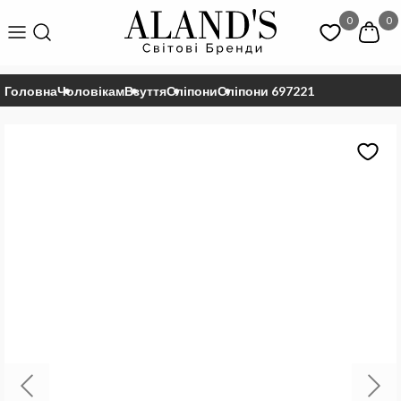
0
0
Головна
Чоловікам
Взуття
Сліпони
Сліпони 697221