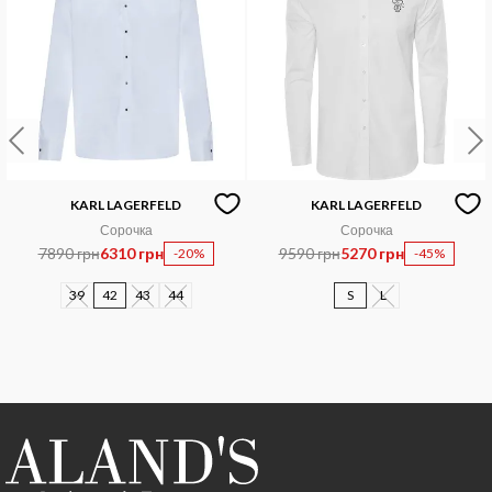
KARL LAGERFELD
KARL LAGERFELD
Сорочка
Сорочка
7890 грн
6310 грн
9590 грн
5270 грн
-20%
-45%
39
42
43
44
S
L