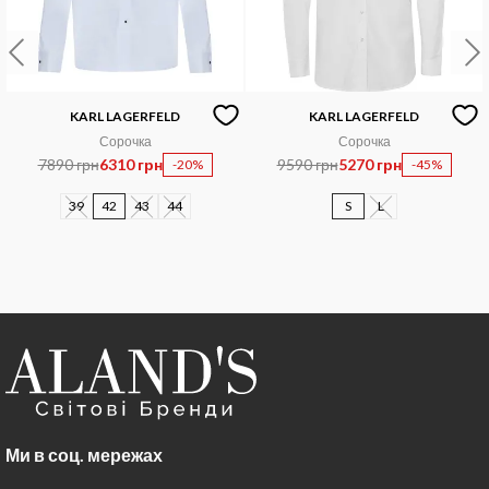
KARL LAGERFELD
KARL LAGERFELD
Сорочка
Сорочка
7890 грн
6310 грн
9590 грн
5270 грн
-20%
-45%
39
42
43
44
S
L
Ми в соц. мережах