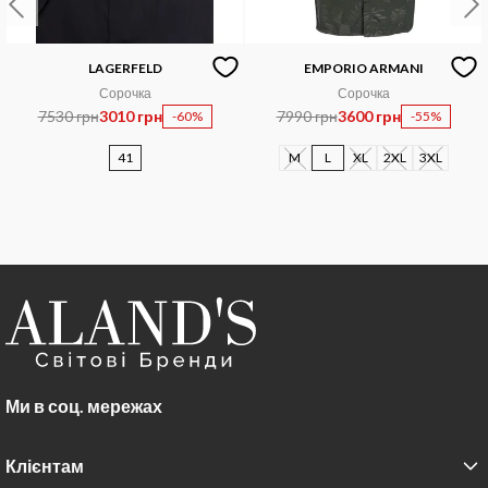
LAGERFELD
EMPORIO ARMANI
Сорочка
Сорочка
7530 грн
3010 грн
7990 грн
3600 грн
-60%
-55%
41
M
L
XL
2XL
3XL
Ми в соц. мережах
Клієнтам