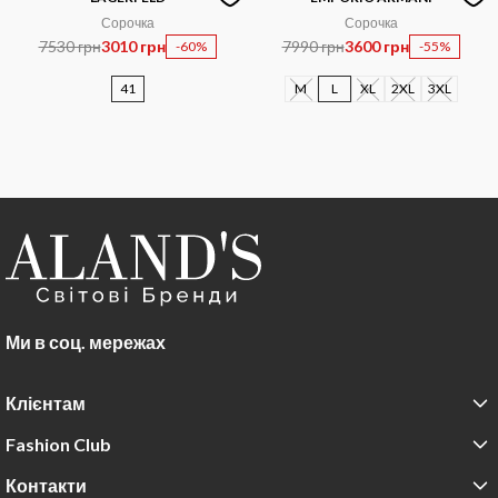
Сорочка
Сорочка
7530 грн
3010 грн
7990 грн
3600 грн
-60%
-55%
41
M
L
XL
2XL
3XL
Ми в соц. мережах
Клієнтам
Fashion Club
Контакти