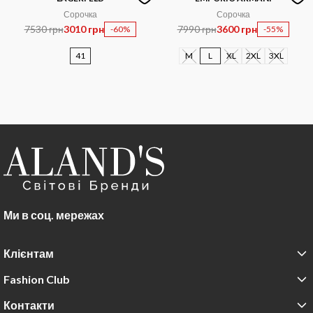
Сорочка
Сорочка
7530 грн
3010 грн
7990 грн
3600 грн
-60%
-55%
41
M
L
XL
2XL
3XL
Ми в соц. мережах
Клієнтам
Fashion Club
Контакти