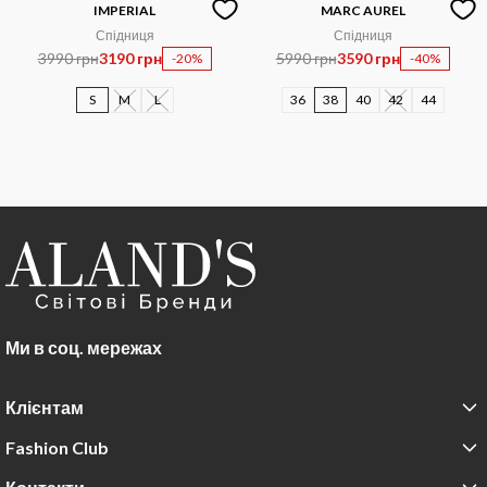
IMPERIAL
MARC AUREL
Спідниця
Спідниця
3990 грн
3190 грн
5990 грн
3590 грн
-20%
-40%
S
M
L
36
38
40
42
44
Ми в соц. мережах
Клієнтам
Fashion Club