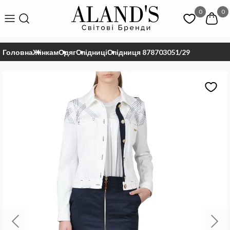
0
0
Головна
Жінкам
Одяг
Спідниці
Спідниця 878703051/29