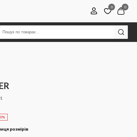
0
0
ER
01
50%
иця розмірів