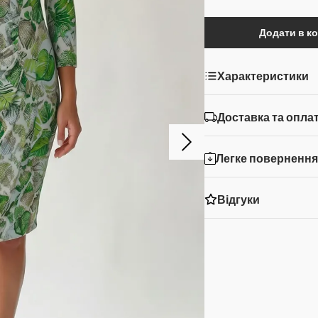
Додати в к
Характеристики
Доставка та опла
Легке поверненн
Відгуки