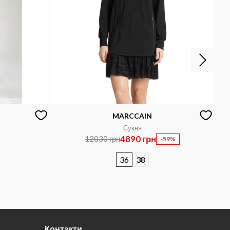
MARCCAIN
Сукня
4890 грн
12030 грн
-59%
36
38
Контакти