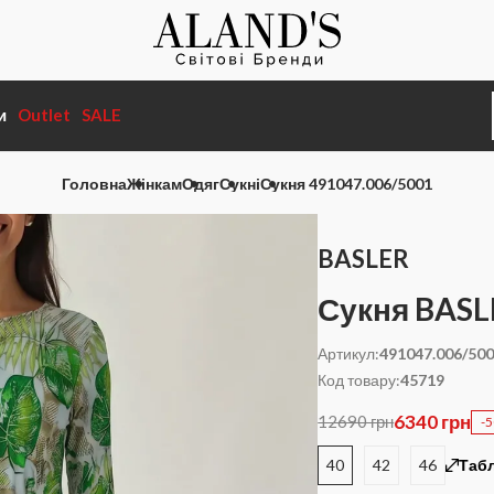
и
Outlet
SALE
Головна
Жінкам
Одяг
Сукні
Сукня 491047.006/5001
BASLER
Сукня BASL
Артикул:
491047.006/50
Код товару:
45719
6340 грн
12690 грн
-
40
42
46
Табл