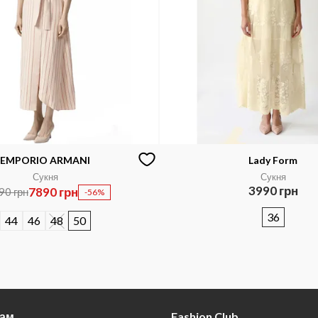
EMPORIO ARMANI
Lady Form
Сукня
Сукня
3990 грн
7890 грн
90 грн
-56%
36
44
46
48
50
там
Fashion Club