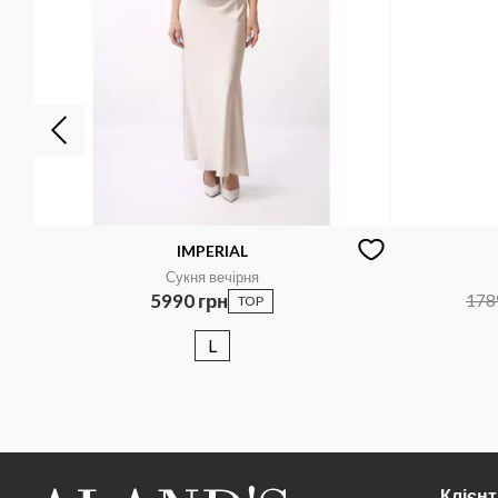
IMPERIAL
Сукня вечірня
5990 грн
178
TOP
L
Клієн