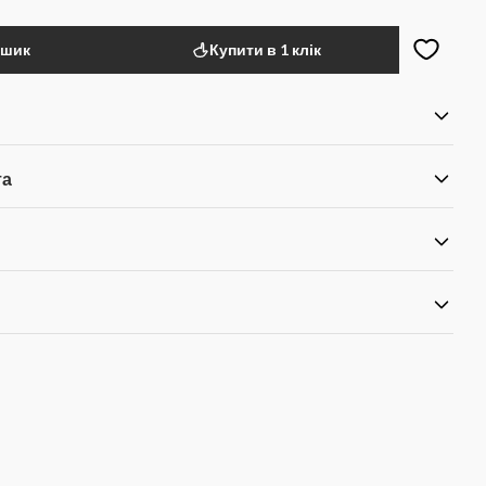
ошик
Купити в 1 клік
та
я