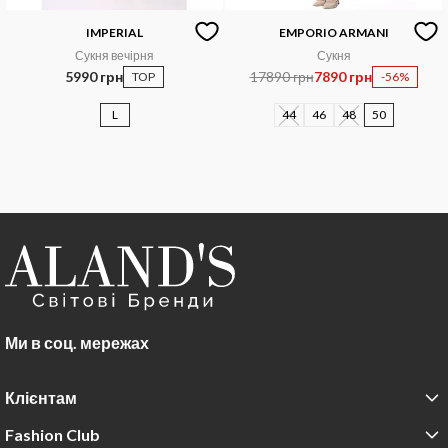
IMPERIAL
EMPORIO ARMANI
Сукня вечірня
Сукня
5990 грн
17890 грн
7890 грн
TOP
-56%
L
44
46
48
50
Ми в соц. мережах
Клієнтам
Fashion Club