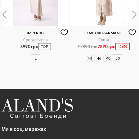
IMPERIAL
EMPORIO ARMANI
Сукня вечірня
Сукня
5990 грн
17890 грн
7890 грн
TOP
-56%
L
44
46
48
50
Ми в соц. мережах