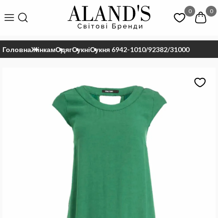
0
0
Головна
Жінкам
Одяг
Сукні
Сукня 6942-1010/92382/31000