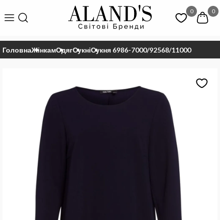
0
0
Головна
Жінкам
Одяг
Сукні
Сукня 6986-7000/92568/11000