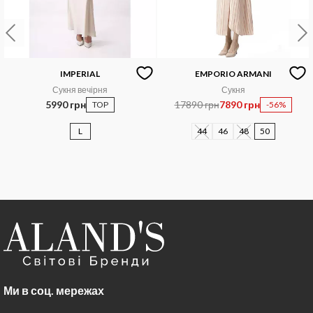
IMPERIAL
EMPORIO ARMANI
Сукня вечірня
Сукня
5990 грн
17890 грн
7890 грн
TOP
-56%
L
44
46
48
50
Ми в соц. мережах