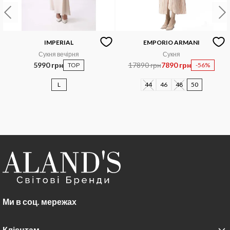
IMPERIAL
EMPORIO ARMANI
Сукня вечірня
Сукня
5990 грн
17890 грн
7890 грн
TOP
-56%
L
44
46
48
50
Ми в соц. мережах
Клієнтам