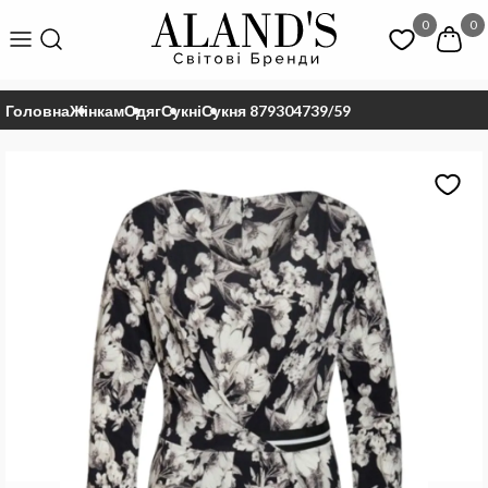
0
0
Головна
Жінкам
Одяг
Сукні
Сукня 879304739/59