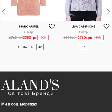
MARC AUREL
LISA CAMPIONE
Светр
Светр
6762 грн
3380 грн
6890 грн
2760 грн
-50%
-60%
34
36
40
42
36
Ми в соц. мережах