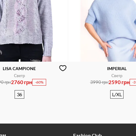
LISA CAMPIONE
IMPERIAL
Светр
Светр
2760 грн
2590 грн
0 грн
3990 грн
-60%
-
36
L/XL
там
Fashion Club