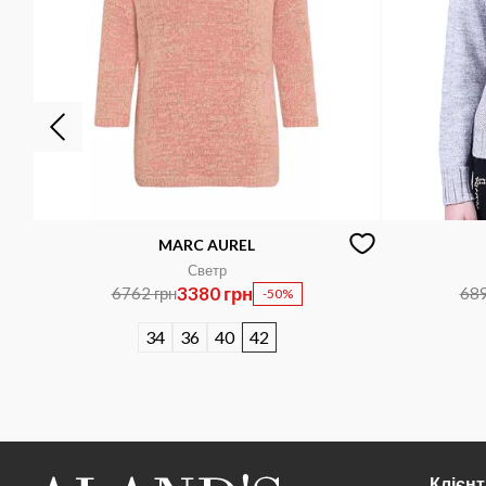
MARC AUREL
Светр
3380 грн
6762 грн
689
-50%
34
36
40
42
Клієн