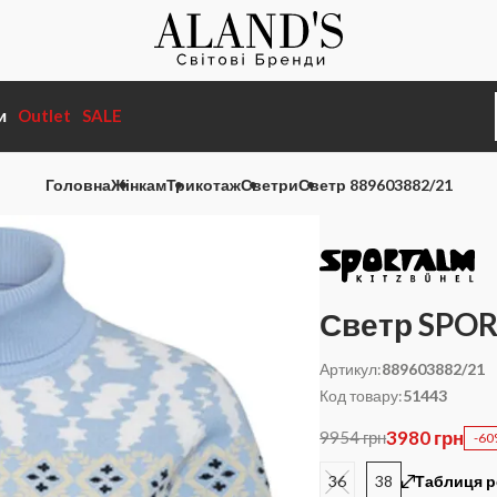
и
Outlet
SALE
Головна
Жінкам
Трикотаж
Светри
Светр 889603882/21
Светр SPO
Артикул:
889603882/21
Код товару:
51443
3980 грн
9954 грн
-6
36
38
Таблиця р