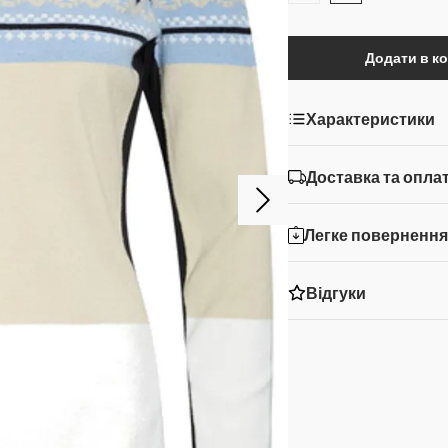
Додати в к
Характеристики
Доставка та опла
Легке поверненн
Відгуки