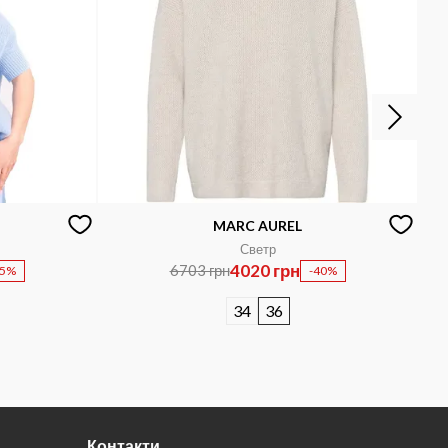
MARC AUREL
Светр
4020 грн
6703 грн
35%
-40%
34
36
Контакти