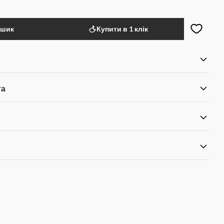
ошик
Купити в 1 клік
та
я