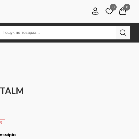
0
0
RTALM
0%
озмірів