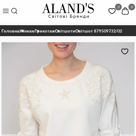
0
0
Головна
Жінкам
Трикотаж
Світшоти
Світшот 879509732/02