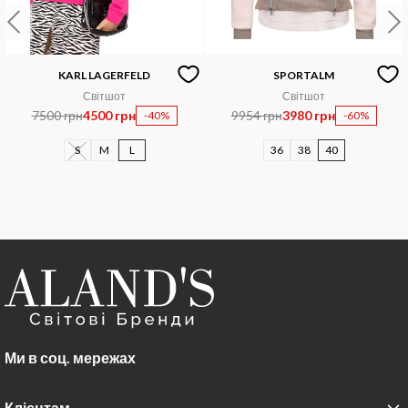
KARL LAGERFELD
SPORTALM
Світшот
Світшот
7500 грн
4500 грн
9954 грн
3980 грн
-40%
-60%
S
M
L
36
38
40
Ми в соц. мережах
Клієнтам