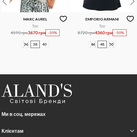
MARC AUREL
EMPORIO ARMANI
Топ
Топ
4590 грн
3670 грн
8720 грн
4360 грн
-20%
-50%
36
38
40
46
48
50
Ми в соц. мережах
Клієнтам