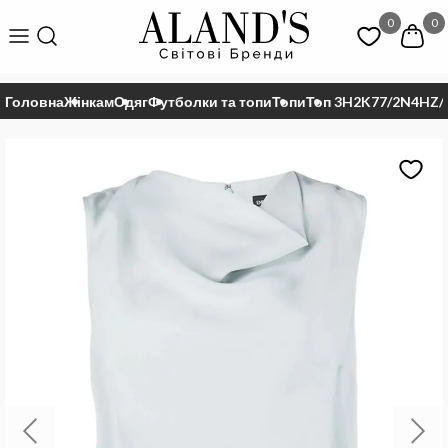
0
0
Головна
Жінкам
Одяг
Футболки та топи
Топи
Топ 3H2K77/2N4HZ/