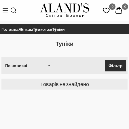
0
0
Головна
Жінкам
Трикотаж
Туніки
Туніки
По новизні
Фільтр
Товарів не знайдено