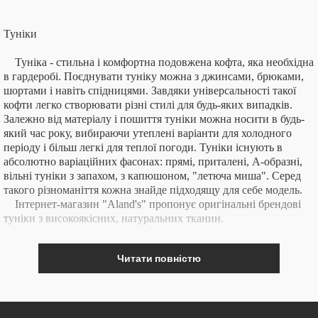
Туніки
Туніка - стильна і комфортна подовжена кофта, яка необхідна
в гардеробі. Поєднувати туніку можна з джинсами, брюками,
шортами і навіть спідницями. Завдяки універсальності такої
кофти легко створювати різні стилі для будь-яких випадків.
Залежно від матеріалу і пошиття туніки можна носити в будь-
який час року, вибираючи утеплені варіанти для холодного
періоду і більш легкі для теплої погоди. Туніки існують в
абсолютно варіаційних фасонах: прямі, приталені, А-образні,
вільні туніки з запахом, з капюшоном, "летюча миша". Серед
такого різноманіття кожна знайде підходящу для себе модель.
Інтернет-магазин "Aland's" пропонує оригінальні брендові
туніки з високоякісних, натуральних тканин.
Читати повністю